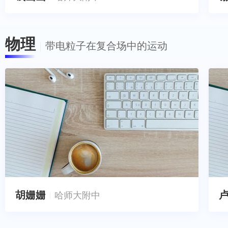
物理
带电粒子在复合场中的运动
胡姗姗
哈师大附中